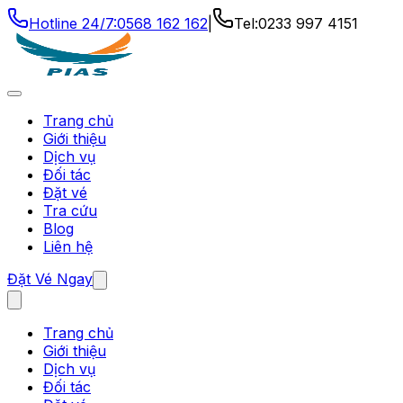
Hotline 24/7:
0568 162 162
|
Tel:
0233 997 4151
Trang chủ
Giới thiệu
Dịch vụ
Đối tác
Đặt vé
Tra cứu
Blog
Liên hệ
Đặt Vé Ngay
Trang chủ
Giới thiệu
Dịch vụ
Đối tác